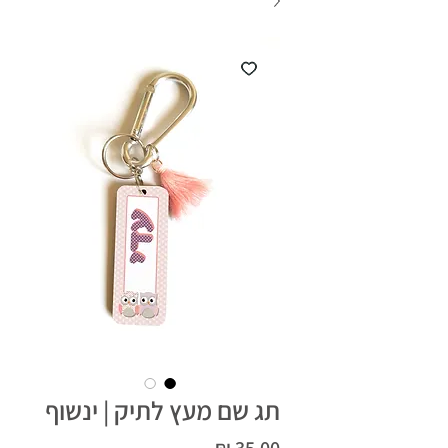
תג שם מעץ לתיק | ינשוף
מחיר