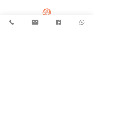
מ
ש
לו
חי
ם
תקנון האתר
החל
פות
והחז
רות
הרשמה למועדון חברות
צרי קשר
החשבון שלי
דברים
052-
שאהבתי
6024006
© 2021 by Hadas HZK
hadashzk@
gmail.com