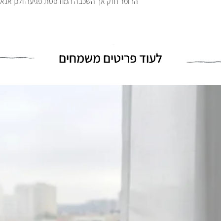
החומר חזק אך השכבה המודפסת פגיעה ולכן אנא ט
לעוד פריטים משמחים