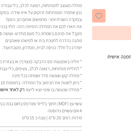
מתלה מעוצב למפתחות, רצועה לכלב, כלי עבודה ו
נכון שתמיד המפתחות זרוקים על איזו שידה- במקר
ובמקרה השכיח יותר- מחפשים אותם רוב הזמן?
את תארו לכם את המתלה היפיפה הזה- תלוי בכניס
מקבל את פניכם בשמחה כל פעם מחדש- ועושה סד
מתנה נהדרת לחנוכת בית או למישהו שאוהבים
ישדרג כל חלל- כניסה לבית, מסדרון, מטבח ועוד.
זמנה אישית
* תליה באמצעות פס הדבקה (מצורף) או בעזרת מ
* לתליית מפתחות, רצועה לכלב, צעיפים, כלי עבוד
* מתלה קטן שעושה סדר ושמחה בכל פינה
* ניתן לשנות את הכיתוב על המתלה- בתוספת 10 ₪
* מתלה שנעשה בו שינוי יוצא לייצור
רק לאחר אישור
___________________________________
עשוי עץ (MDF) חתוך בלייזר ומודפס בחום גבוה בגימור מבריק
4 ווים עשויים נירוסטה
מידות: רוחב 20 ס"מ | גובה כ 15 ס"מ
___________________________________