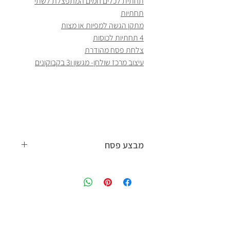
תחתית לכלים חמים המתפצלת לשתי
תחתיות
מתקן הגשה למפיות או מצות
4 תחתיות לכוסות
צלחת פסח מהודרת
עיצוב מרכז שולחן- מגשון ו3 בקבוקונים
מבצע פסח
קנו פריט
מפרטי החג
- וקבלו פריט שני
מפרטי
החג
ב 20% הנחה.